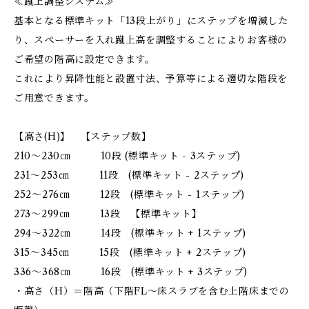
≪蹴上調整システム≫
基本となる標準キット「13段上がり」にステップを増減した
り、スペーサーを入れ蹴上高を調整することによりお客様の
ご希望の階高に設定できます。
これにより昇降性能と設置寸法、予算等による適切な階段を
ご用意できます。
【高さ(H)】 【ステップ数】
210～230㎝ 10段 (標準キット - 3ステップ)
231～253㎝ 11段 (標準キット - 2ステップ)
252～276㎝ 12段 (標準キット - 1ステップ)
273～299㎝ 13段 【標準キット】
294～322㎝ 14段 (標準キット + 1ステップ)
315～345㎝ 15段 (標準キット + 2ステップ)
336～368㎝ 16段 (標準キット + 3ステップ)
・高さ（H）＝階高（下階FL～床スラブを含む上階床までの