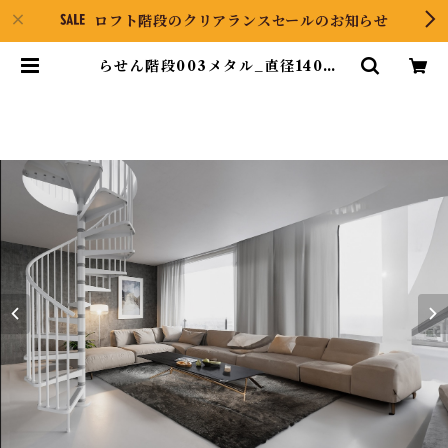
ロフト階段のクリアランスセールのお知らせ
らせん階段003メタル_直径140㎝_
ホワイト（標準キット） | Pyrami
d ONLINE STORE