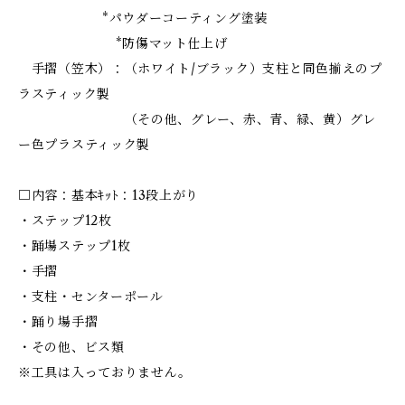
*パウダーコーティング塗装
*防傷マット仕上げ
手摺（笠木）：（ホワイト/ブラック）支柱と同色揃えのプ
ラスティック製
（その他、グレー、赤、青、緑、黄）グレ
ー色プラスティック製
□内容：基本ｷｯﾄ：13段上がり
・ステップ12枚
・踊場ステップ1枚
・手摺
・支柱・センターポール
・踊り場手摺
・その他、ビス類
※工具は入っておりません。