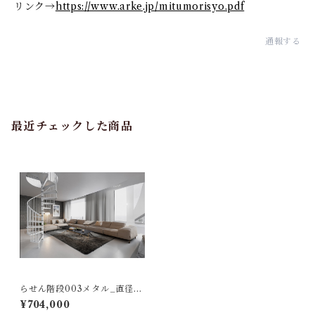
リンク→
https://www.arke.jp/mitumorisyo.pdf
通報する
最近チェックした商品
らせん階段003メタル_直径14
0㎝_ホワイト（標準キット）
¥704,000