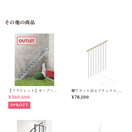
その他の商品
【アウトレット】オープン階
欄干キット白ｘナチュラル_0
段POPZINK（13段上がり標
01ミニ、002ホーラ（木製手
¥369,600
¥78,100
準キット）
摺）、006ノック、007テク
ラ用
50%OFF