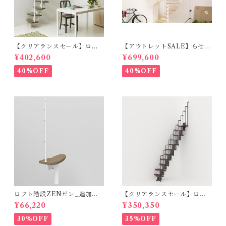
【クリアランスセール】ロフ
【アウトレットSALE】らせん
ト階段ZEN_ハバナダーク
階段RING_φ178cm（標準キ
¥402,600
¥699,600
（標準キット）
ット）ホワイト＆ライト
40%OFF
40%OFF
ロフト階段ZENゼン_追加ス
【クリアランスセール】ロフ
テップ_ハバナダーク（オプシ
ト階段 KARINAカリーナ（標
¥66,220
¥350,350
ョン）
準キット）
30%OFF
35%OFF