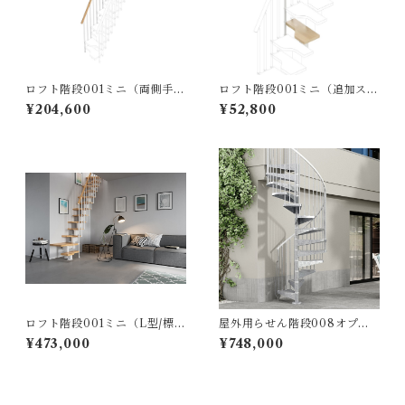
ロフト階段001ミニ（両側手す
ロフト階段001ミニ（追加ステ
り）ホワイトナチュラル※オ
ップ）ホワイトナチュラル※
¥204,600
¥52,800
プション
オプション
ロフト階段001ミニ（L型/標準
屋外用らせん階段008オプテ
キット）ホワイトｘナチュラ
ィマジンク_φ120cm（標準キ
¥473,000
¥748,000
ル
ット/13段上がり273～303ｃ
ｍ）