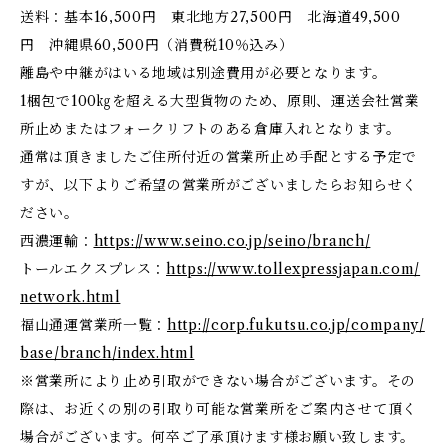
送料：基本16,500円 東北地方27,500円 北海道49,500
円 沖縄県60,500円（消費税10％込み）
離島や中継がはいる地域は別途費用が必要となります。
1梱包で100㎏を超える大型貨物のため、原則、運送会社営業
所止めまたはフォークリフトのある倉庫入れとなります。
通常は頂きましたご住所付近の営業所止め手配とする予定で
すが、以下よりご希望の営業所がございましたらお知らせく
ださい。
西濃運輸：
https://www.seino.co.jp/seino/branch/
トールエクスプレス：
https://www.tollexpressjapan.com/
network.html
福山通運営業所一覧：
http://corp.fukutsu.co.jp/company/
base/branch/index.html
※営業所により止め引取ができない場合がございます。その
際は、お近くの別の引取り可能な営業所をご案内させて頂く
場合がございます。何卒ご了承頂けます様お願い致します。