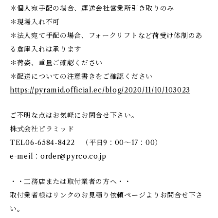
＊個人宛手配の場合、運送会社営業所引き取りのみ
＊現場入れ不可
＊法人宛て手配の場合、フォークリフトなど荷受け体制のあ
る倉庫入れは承ります
＊荷姿、重量ご確認ください
＊配送についての注意書きをご確認ください
https://pyramid.official.ec/blog/2020/11/10/103023
ご不明な点はお気軽にお問合せ下さい。
株式会社ピラミッド
TEL06-6584-8422 （平日9：00～17：00）
e-meil：
order@pyrco.co.jp
・・工務店または取付業者の方へ・・
取付業者様はリンクのお見積り依頼ページよりお問合せ下さ
い。