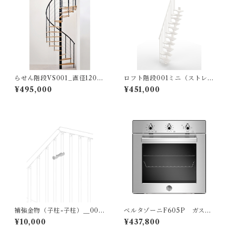
らせん階段VS001_直径120㎝
ロフト階段001ミニ（ストレー
_ブラックxナチュラル
ト/標準キット）
¥495,000
¥451,000
補強金物（子柱-子柱）＿001
ベルタゾーニF605P ガスオ
ミニ、002ホーラ、003メタ
ーブン イタリア製
¥10,000
¥437,800
ル、006ノック、007テクラ、