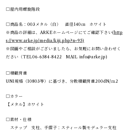
□屋内用螺旋階段
□商品名：003メタル（白） 直径140㎝ ホワイト
※商品の詳細は、ARKEホームページにてご確認下さい(
http
s://www.arke.jp/media/kiji.php?n=95)
※図面やご相談がございましたら、お気軽にお問い合わせく
ださい（TEL06-6584-8422 MAIL
info@arke.jp
)
□積載荷重
UNI規格（10803等）に基づき、分散積載荷重200dN/ｍ2
□カラー
【メタル】ホワイト
□素材・仕様
ステップ 支柱、手摺子：スティール製モデュラー支柱