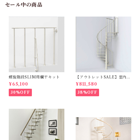
セール中の商品
螺旋階段SLIM用欄干キット
【アウトレットSALE】室内用
らせん階段SLIMスリム_φ130
¥65,100
¥811,580
cm【標準キット/13段上がり2
71～309ｃｍ】
30%OFF
38%OFF