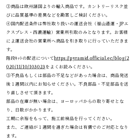
③商品は欧州諸国よりの輸入商品です。カントリーリスク並
びに品質基準の差異などを勘案しご検討ください。
④国内配送条件は弊社取り扱いの運送会社（福山通運・JPエ
クスプレス・西濃運輸）営業所引取のみとなります。お客様
によ運送会社の営業所へ商品を引き取りに行っていただきま
す。
階段ｷｯﾄの配送について
https://pyramid.official.ec/blog/2
020/11/10/103023
をよくお読みください。
⑤不良品もしくは部品の不足などがあった場合は、商品発送
後１週間以内にお知らせください。不良部品・不足部品を送
り直しさせて頂きます。
部品の在庫が無い場合は、ヨーロッパからの取り寄せとな
り、日数がかかります。
工期に余裕をもって、施工前検品を行ってください。
また、ご連絡が１週間を過ぎた場合は有償でのご対応となり
ます。