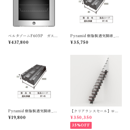
ベルタゾーニF605P ガスオ
Pyramid 樹脂製通気胴縁_DT
ーブン イタリア製
45（50本入り）
¥437,800
¥35,750
Pyramid 樹脂製通気胴縁_DT
【クリアランスセール】ロフ
45（25本入り）
ト階段 KARINAカリーナ（標
¥19,800
¥350,350
準キット）
35%OFF