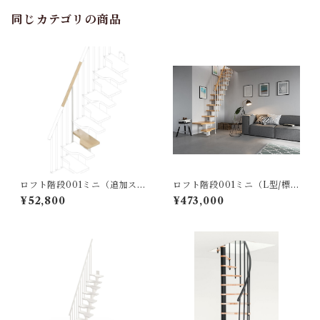
同じカテゴリの商品
ロフト階段001ミニ（追加ステ
ロフト階段001ミニ（L型/標準
ップ）ホワイトナチュラル※
キット）ホワイトｘナチュラ
¥52,800
¥473,000
オプション
ル