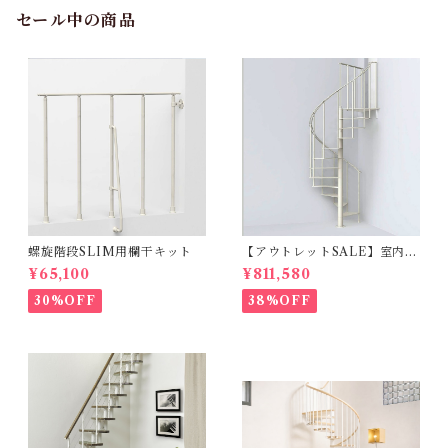
セール中の商品
螺旋階段SLIM用欄干キット
【アウトレットSALE】室内用
らせん階段SLIMスリム_φ130
¥65,100
¥811,580
cm【標準キット/13段上がり2
71～309ｃｍ】
30%OFF
38%OFF