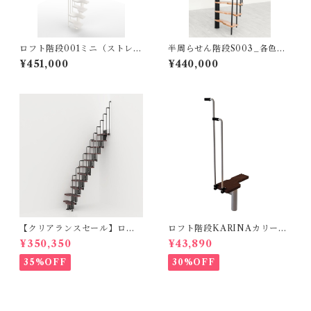
ロフト階段001ミニ（ストレー
半周らせん階段S003_各色
ト/標準キット）
（標準キット）
¥451,000
¥440,000
【クリアランスセール】ロフ
ロフト階段KARINAカリーナ
ト階段 KARINAカリーナ（標
_追加ステップ各色（オプショ
¥350,350
¥43,890
準キット）
ン）
35%OFF
30%OFF