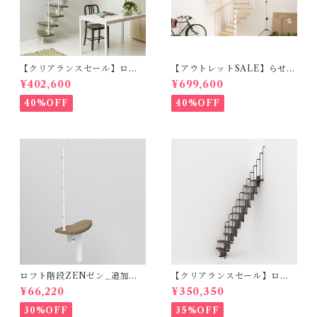
【クリアランスセール】ロフ
【アウトレットSALE】らせん
ト階段ZEN_ハバナダーク
階段RING_φ178cm（標準キ
¥402,600
¥699,600
（標準キット）
ット）ホワイト＆ライト
40%OFF
40%OFF
ロフト階段ZENゼン_追加ス
【クリアランスセール】ロフ
テップ_ハバナダーク（オプシ
ト階段 KARINAカリーナ（標
¥66,220
¥350,350
ョン）
準キット）
30%OFF
35%OFF