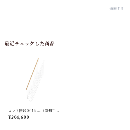
通報する
最近チェックした商品
ロフト階段001ミニ（両側手す
り）ホワイトナチュラル※オ
¥204,600
プション