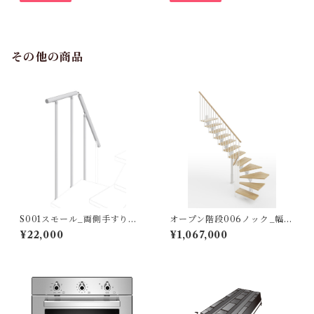
その他の商品
S001スモール_両側手すり踊
オープン階段006ノック_幅75
場分（オプション）
㎝ 標準キット（※納期3～8
¥22,000
¥1,067,000
カ月）