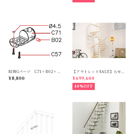
RINGパーツ C71＋B02＋C
【アウトレットSALE】らせん
57 x4組
階段RING_φ178cm（標準キ
¥8,800
¥699,600
ット）ホワイト＆ライト
40%OFF