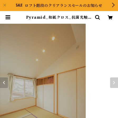
ロフト階段のクリアランスセールのお知らせ
Pyramid_和紙クロス_抗菌光触媒
タイプ_BK116-BK253（10ｍ） |
Pyramid ONLINE STORE