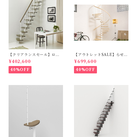
【クリアランスセール】ロフ
【アウトレットSALE】らせん
ト階段ZEN_ハバナダーク
階段RING_φ178cm（標準キ
¥402,600
¥699,600
（標準キット）
ット）ホワイト＆ライト
40%OFF
40%OFF