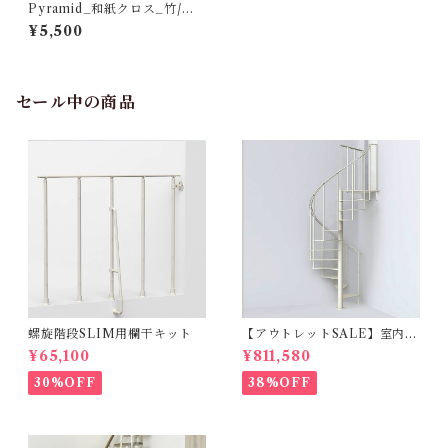
Pyramid_和紙クロス_竹/箔_
M500（10ｍ）
¥5,500
セール中の商品
螺旋階段SLIM用欄干キット
【アウトレットSALE】室内用
らせん階段SLIMスリム_φ130
¥65,100
¥811,580
cm【標準キット/13段上がり2
71～309ｃｍ】
30%OFF
38%OFF