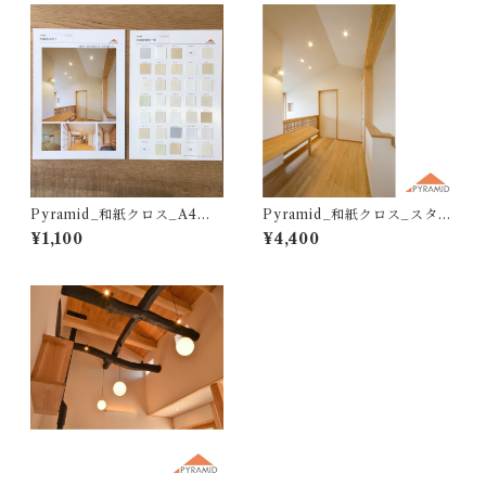
Pyramid_和紙クロス_A4サ
Pyramid_和紙クロス_スタン
ンプル帳
ダード_M116-M253（10
¥1,100
¥4,400
ｍ）