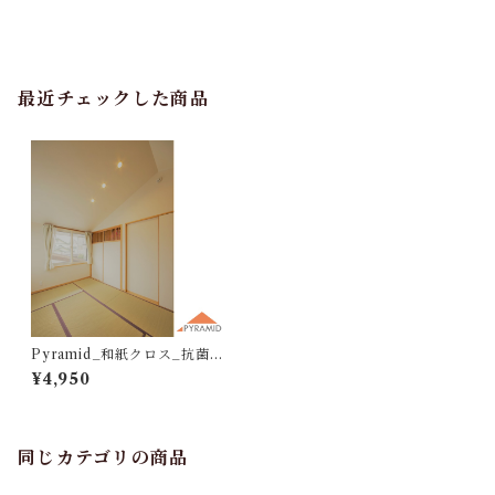
最近チェックした商品
Pyramid_和紙クロス_抗菌光
触媒タイプ_BK116-BK253
¥4,950
（10ｍ）
同じカテゴリの商品