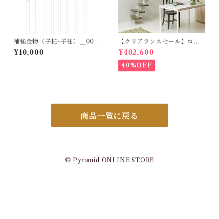
補強金物（子柱-子柱）＿001
【クリアランスセール】ロフ
ミニ、002ホーラ、003メタ
ト階段ZEN_ハバナダーク
¥10,000
¥402,600
ル、006ノック、007テクラ、
（標準キット）
S001スモール用
40%OFF
商品一覧に戻る
© Pyramid ONLINE STORE