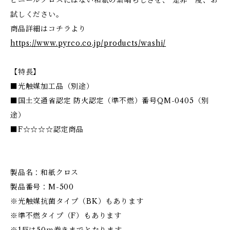
ビニールクロスにはない和紙の素晴らしさを、 是非一度、お
試しください。
商品詳細はコチラより
https://www.pyrco.co.jp/products/washi/
【特長】
■光触媒加工品（別途）
■国土交通省認定 防火認定（準不燃）番号QM-0405（別
途）
■F☆☆☆☆認定商品
製品名：和紙クロス
製品番号：M-500
※光触媒抗菌タイプ（BK）もあります
※準不燃タイプ（F）もあります