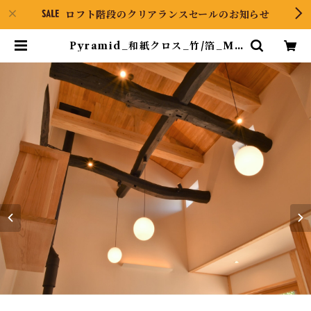
ロフト階段のクリアランスセールのお知らせ
Pyramid_和紙クロス_竹/箔_M5
00（10ｍ） | Pyramid ONLINE
STORE