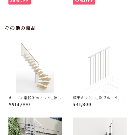
30%OFF
35%OFF
その他の商品
オープン階段006ノック_幅6
欄干キット白_002ホーラ、0
5㎝ 標準キット（※納期3～8
03メタル、S001スモール用
¥913,000
¥41,800
カ月）