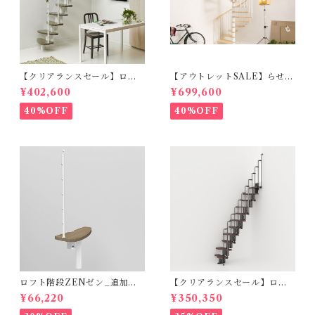
【クリアランスセール】ロフ
【アウトレットSALE】らせん
ト階段ZEN_ハバナダーク
階段RING_φ178cm（標準キ
¥402,600
¥699,600
（標準キット）
ット）ホワイト＆ライト
40%OFF
40%OFF
ロフト階段ZENゼン_追加ス
【クリアランスセール】ロフ
テップ_ハバナダーク（オプシ
ト階段 KARINAカリーナ（標
¥66,220
¥350,350
ョン）
準キット）