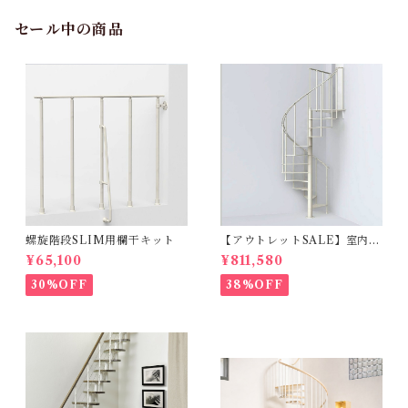
セール中の商品
螺旋階段SLIM用欄干キット
【アウトレットSALE】室内用
らせん階段SLIMスリム_φ130
¥65,100
¥811,580
cm【標準キット/13段上がり2
71～309ｃｍ】
30%OFF
38%OFF