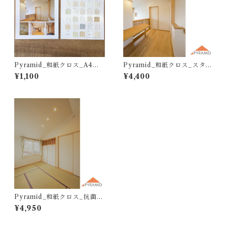
Pyramid_和紙クロス_A4サ
Pyramid_和紙クロス_スタン
ンプル帳
ダード_M116-M253（10
¥1,100
¥4,400
ｍ）
Pyramid_和紙クロス_抗菌光
触媒タイプ_BK116-BK253
¥4,950
（10ｍ）