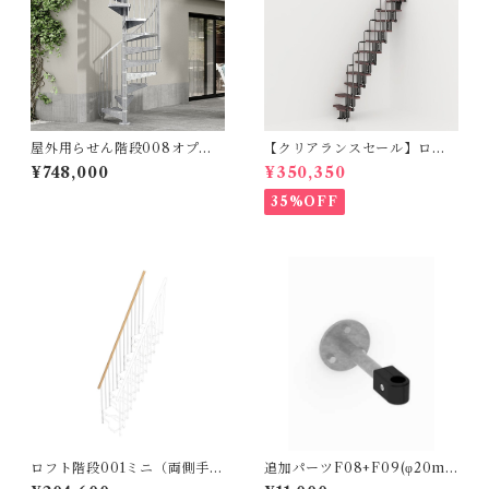
屋外用らせん階段008オプテ
【クリアランスセール】ロフ
ィマジンク_φ120cm（標準キ
ト階段 KARINAカリーナ（標
¥748,000
¥350,350
ット/13段上がり273～303ｃ
準キット）
ｍ）
35%OFF
ロフト階段001ミニ（両側手す
追加パーツF08+F09(φ20m
り）ホワイトナチュラル※オ
m)セット