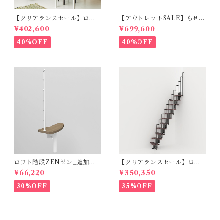
【クリアランスセール】ロフ
【アウトレットSALE】らせん
ト階段ZEN_ハバナダーク
階段RING_φ178cm（標準キ
¥402,600
¥699,600
（標準キット）
ット）ホワイト＆ライト
40%OFF
40%OFF
ロフト階段ZENゼン_追加ス
【クリアランスセール】ロフ
テップ_ハバナダーク（オプシ
ト階段 KARINAカリーナ（標
¥66,220
¥350,350
ョン）
準キット）
30%OFF
35%OFF