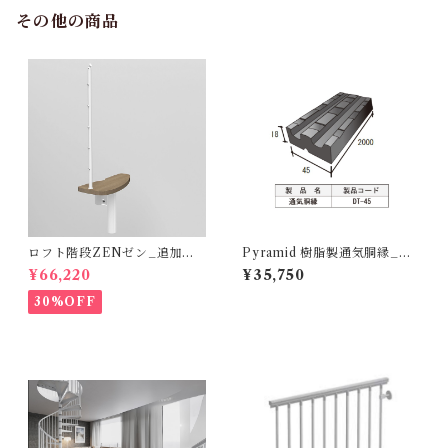
その他の商品
ロフト階段ZENゼン_追加ス
Pyramid 樹脂製通気胴縁_DT
テップ_ハバナダーク（オプシ
45（50本入り）
¥66,220
¥35,750
ョン）
30%OFF