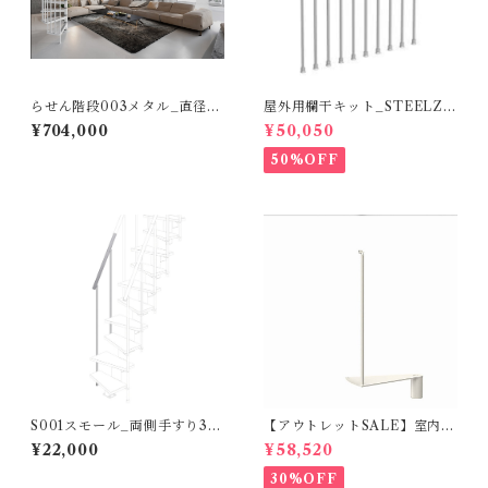
らせん階段003メタル_直径14
屋外用欄干キット_STEELZI
0㎝_ホワイト（標準キット）
NK
¥704,000
¥50,050
50%OFF
S001スモール_両側手すり3段
【アウトレットSALE】室内用
分（オプション）
らせん階段SLIMスリム_φ130
¥22,000
¥58,520
cm_追加ステップ（オプショ
ン）
30%OFF