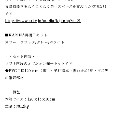
昇降機能を損なうことなく最小スペースを実現した特別な形
です
https://www.arke.jp/media/kiji.php?n=21
■KARINA用欄干キット
カラー：ブラック/グレー/ホワイト
・・セット内容・・
ロフト階段のオプション欄干キットです
◆PVC手摺120ｃｍ（黒）・子柱10本・振れ止め1組・ビス等
の階段部材
・・梱包・・
木箱サイズ：120ｘ15ｘ10cm
重量：約12kg