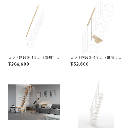
ロフト階段001ミニ（両側手す
ロフト階段001ミニ（追加ステ
り）ホワイトナチュラル※オ
ップ）ホワイトナチュラル※
¥204,600
¥52,800
プション
オプション