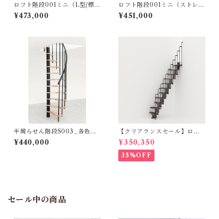
ロフト階段001ミニ（L型/標準
ロフト階段001ミニ（ストレー
キット）ホワイトｘナチュラ
ト/標準キット）
¥473,000
¥451,000
ル
半周らせん階段S003_各色
【クリアランスセール】ロフ
（標準キット）
ト階段 KARINAカリーナ（標
¥440,000
¥350,350
準キット）
35%OFF
セール中の商品