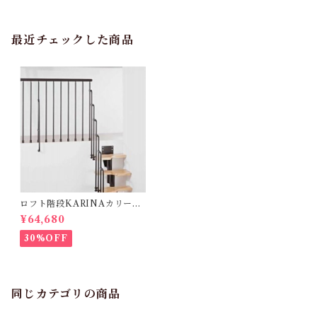
最近チェックした商品
ロフト階段KARINAカリーナ
_欄干キット各色（オプショ
¥64,680
ン）
30%OFF
同じカテゴリの商品