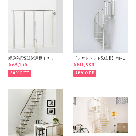
螺旋階段SLIM用欄干キット
【アウトレットSALE】室内用
らせん階段SLIMスリム_φ130
¥65,100
¥811,580
cm【標準キット/13段上がり2
71～309ｃｍ】
30%OFF
38%OFF