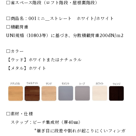
□省スペース階段（ロフト階段・屋根裏階段）
□商品名：001ミニ＿ストレート ホワイト/ホワイト
□積載荷重
UNI規格（10803等）に基づき、分散積載荷重200dN/ｍ2
□カラー
【ウッド】ホワイトまたはナチュラル
【メタル】ホワイト
□素材・仕様
ステップ：ビーチ集成材（厚40㎜）
*継ぎ目に段差や割れが起こりにくいフィンガ