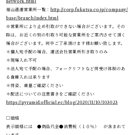
network.html
福山通運営業所一覧：
http://corp.fukutsu.co.jp/company/
base/branch/index.html
※営業所により止め引取ができない場合がございます。その
際は、お近くの別の引取り可能な営業所をご案内させて頂く
場合がございます。何卒ご了承頂けます様お願い致します。
＊個人宛手配の場合、運送会社営業所引き取りのみ
＊現場入れ不可
＊法人宛て手配の場合、フォークリフトなど荷受け体制のあ
る倉庫入れは承ります
＊荷姿、重量ご確認ください
＊配送についての注意書きをご確認ください
https://pyramid.official.ec/blog/2020/11/10/103023
□価格
表示価格には ●商品代金●消費税（１０％） が含まれて
います。