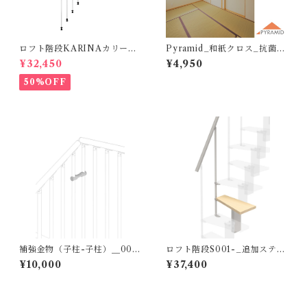
ロフト階段KARINAカリーナ
Pyramid_和紙クロス_抗菌光
_両側手すり各色（オプショ
触媒タイプ_BK116-BK253
¥32,450
¥4,950
ン）
（10ｍ）
50%OFF
補強金物（子柱-子柱）＿001
ロフト階段S001-_追加ステッ
ミニ、002ホーラ、003メタ
プ各色（オプション）
¥10,000
¥37,400
ル、006ノック、007テクラ、
S001スモール用