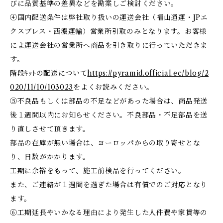
びに品質基準の差異などを勘案しご検討ください。
④国内配送条件は弊社取り扱いの運送会社（福山通運・JPエ
クスプレス・西濃運輸）営業所引取のみとなります。お客様
によ運送会社の営業所へ商品を引き取りに行っていただきま
す。
階段ｷｯﾄの配送について
https://pyramid.official.ec/blog/2
020/11/10/103023
をよくお読みください。
⑤不良品もしくは部品の不足などがあった場合は、商品発送
後１週間以内にお知らせください。不良部品・不足部品を送
り直しさせて頂きます。
部品の在庫が無い場合は、ヨーロッパからの取り寄せとな
り、日数がかかります。
工期に余裕をもって、施工前検品を行ってください。
また、ご連絡が１週間を過ぎた場合は有償でのご対応となり
ます。
⑥工期延長やいかなる理由により発生した人件費や家賃等の