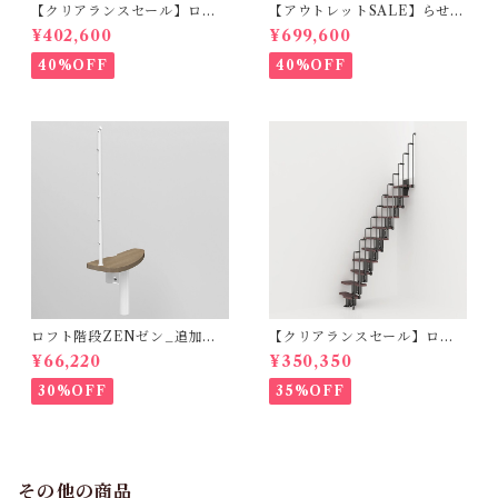
【クリアランスセール】ロフ
【アウトレットSALE】らせん
ト階段ZEN_ハバナダーク
階段RING_φ178cm（標準キ
¥402,600
¥699,600
（標準キット）
ット）ホワイト＆ライト
40%OFF
40%OFF
ロフト階段ZENゼン_追加ス
【クリアランスセール】ロフ
テップ_ハバナダーク（オプシ
ト階段 KARINAカリーナ（標
¥66,220
¥350,350
ョン）
準キット）
30%OFF
35%OFF
その他の商品