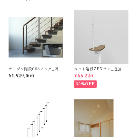
オープン階段006ノック_幅9
ロフト階段ZENゼン_追加ス
5㎝ 標準キット アンスラサイ
テップ_ハバナダーク（オプシ
¥1,529,000
¥66,220
トグレーｘウォルナット
ョン）
30%OFF