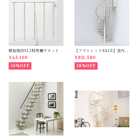
螺旋階段SLIM用欄干キット
【アウトレットSALE】室内用
らせん階段SLIMスリム_φ130
¥65,100
¥811,580
cm【標準キット/13段上がり2
71～309ｃｍ】
30%OFF
38%OFF