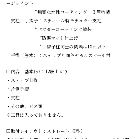
ージョイント
*無害な水性コーティング ３層塗装
支柱、手摺子：スティール製モデュラー支柱
*パウダーコーティング塗装
*防傷マット仕上げ
*手摺子柱同士の間隔は10㎝以下
手摺（笠木）：ステップと同色ぞろえのビーチ材
□内容：基本ｷｯﾄ：12段上がり
・ステップ11枚
・片側手摺
・支柱
・その他、ビス類
※工具は入っておりません。
□取付レイアウト：ストレート（I型）