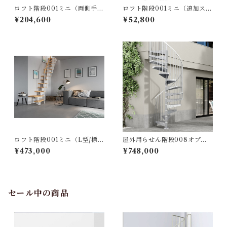
ロフト階段001ミニ（両側手す
ロフト階段001ミニ（追加ステ
り）ホワイトナチュラル※オ
ップ）ホワイトナチュラル※
¥204,600
¥52,800
プション
オプション
ロフト階段001ミニ（L型/標準
屋外用らせん階段008オプテ
キット）ホワイトｘナチュラ
ィマジンク_φ120cm（標準キ
¥473,000
¥748,000
ル
ット/13段上がり273～303ｃ
ｍ）
セール中の商品