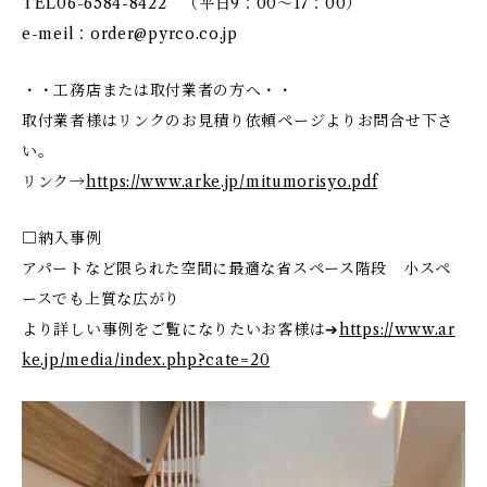
TEL06-6584-8422 （平日9：00～17：00）
e-meil：
order@pyrco.co.jp
・・工務店または取付業者の方へ・・
取付業者様はリンクのお見積り依頼ページよりお問合せ下さ
い。
リンク→
https://www.arke.jp/mitumorisyo.pdf
□納入事例
アパートなど限られた空間に最適な省スペース階段 小スペ
ースでも上質な広がり
より詳しい事例をご覧になりたいお客様は➔
https://www.ar
ke.jp/media/index.php?cate=20