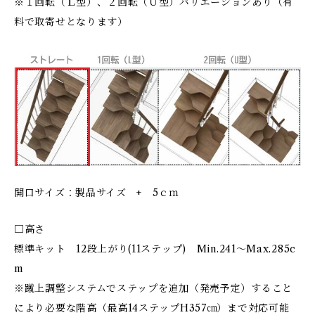
※１回転（Ｌ型）、２回転（Ｕ型）バリエーションあり（有
料で取寄せとなります）
開口サイズ：製品サイズ + 5ｃｍ
□高さ
標準キット 12段上がり(11ステップ) Min.241～Max.285c
m
※蹴上調整システムでステップを追加（発売予定）すること
により必要な階高（最高14ステップH357㎝）まで対応可能