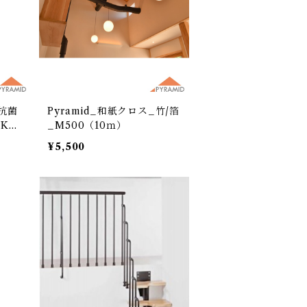
_抗菌
Pyramid_和紙クロス_竹/箔
K25
_M500（10ｍ）
¥5,500