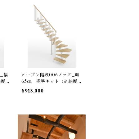
_幅
オープン階段006ノック_幅
期3
65㎝ 標準キット（※納期3
～8カ月）
¥913,000