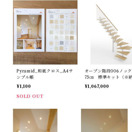
Pyramid_和紙クロス_A4サ
オープン階段006ノック
ンプル帳
75㎝ 標準キット（※納
～8カ月）
¥1,100
¥1,067,000
SOLD OUT